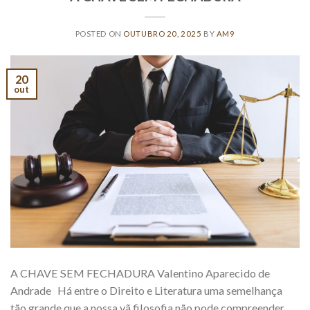
POSTED ON
OUTUBRO 20, 2025
BY
AM9
20
out
A CHAVE SEM FECHADURA Valentino Aparecido de
Andrade Há entre o Direito e Literatura uma semelhança
tão grande que a nossa vã filosofia não pode compreender.