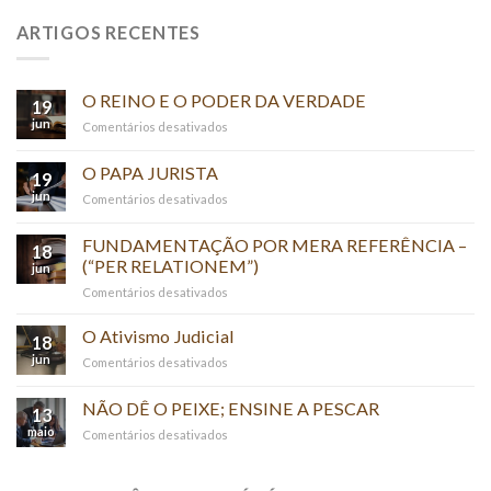
ARTIGOS RECENTES
O REINO E O PODER DA VERDADE
19
jun
em
Comentários desativados
O
REINO
O PAPA JURISTA
19
E
jun
em
Comentários desativados
O
O
PODER
PAPA
FUNDAMENTAÇÃO POR MERA REFERÊNCIA –
DA
18
JURISTA
(“PER RELATIONEM”)
VERDADE
jun
em
Comentários desativados
FUNDAMENTAÇÃO
POR
O Ativismo Judicial
18
MERA
jun
em
Comentários desativados
REFERÊNCIA
O
–
Ativismo
NÃO DÊ O PEIXE; ENSINE A PESCAR
(“PER
13
Judicial
RELATIONEM”)
maio
em
Comentários desativados
NÃO
DÊ