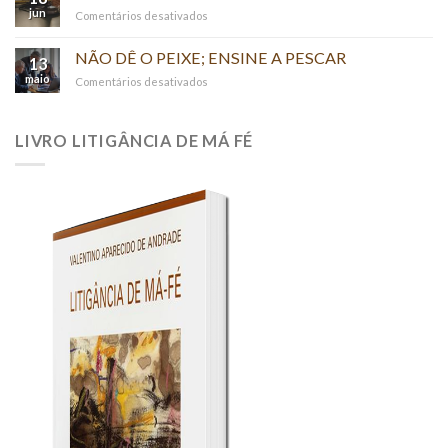
MERA
jun
em
Comentários desativados
REFERÊNCIA
O
–
Ativismo
NÃO DÊ O PEIXE; ENSINE A PESCAR
(“PER
13
Judicial
RELATIONEM”)
maio
em
Comentários desativados
NÃO
DÊ
O
LIVRO LITIGÂNCIA DE MÁ FÉ
PEIXE;
ENSINE
A
PESCAR