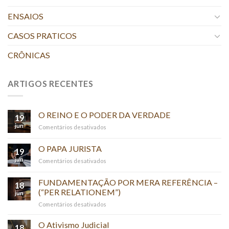
ENSAIOS
CASOS PRATICOS
CRÔNICAS
ARTIGOS RECENTES
O REINO E O PODER DA VERDADE
19
jun
em
Comentários desativados
O
REINO
O PAPA JURISTA
19
E
jun
em
Comentários desativados
O
O
PODER
PAPA
FUNDAMENTAÇÃO POR MERA REFERÊNCIA –
DA
18
JURISTA
(“PER RELATIONEM”)
VERDADE
jun
em
Comentários desativados
FUNDAMENTAÇÃO
POR
O Ativismo Judicial
18