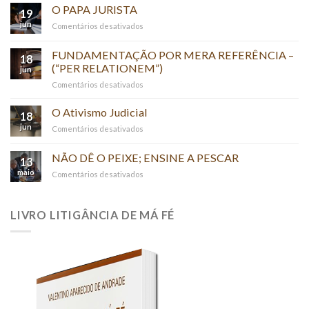
REINO
O PAPA JURISTA
19
E
jun
em
Comentários desativados
O
O
PODER
PAPA
FUNDAMENTAÇÃO POR MERA REFERÊNCIA –
DA
18
JURISTA
(“PER RELATIONEM”)
VERDADE
jun
em
Comentários desativados
FUNDAMENTAÇÃO
POR
O Ativismo Judicial
18
MERA
jun
em
Comentários desativados
REFERÊNCIA
O
–
Ativismo
NÃO DÊ O PEIXE; ENSINE A PESCAR
(“PER
13
Judicial
RELATIONEM”)
maio
em
Comentários desativados
NÃO
DÊ
O
LIVRO LITIGÂNCIA DE MÁ FÉ
PEIXE;
ENSINE
A
PESCAR