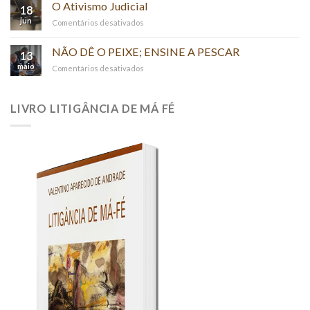
POR
O Ativismo Judicial
18
MERA
jun
em
Comentários desativados
REFERÊNCIA
O
–
Ativismo
NÃO DÊ O PEIXE; ENSINE A PESCAR
(“PER
13
Judicial
RELATIONEM”)
maio
em
Comentários desativados
NÃO
DÊ
O
LIVRO LITIGÂNCIA DE MÁ FÉ
PEIXE;
ENSINE
A
PESCAR