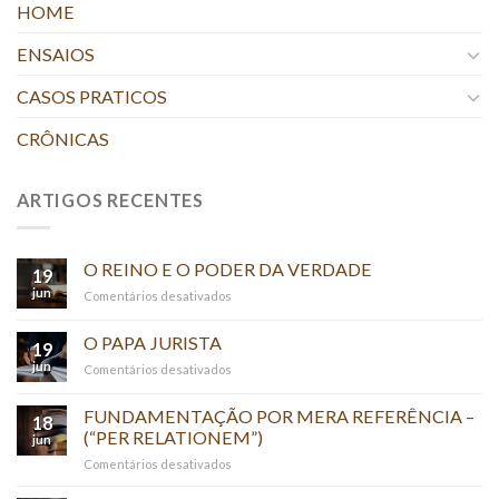
HOME
ENSAIOS
CASOS PRATICOS
CRÔNICAS
ARTIGOS RECENTES
O REINO E O PODER DA VERDADE
19
jun
em
Comentários desativados
O
REINO
O PAPA JURISTA
19
E
jun
em
Comentários desativados
O
O
PODER
PAPA
FUNDAMENTAÇÃO POR MERA REFERÊNCIA –
DA
18
JURISTA
(“PER RELATIONEM”)
VERDADE
jun
em
Comentários desativados
FUNDAMENTAÇÃO