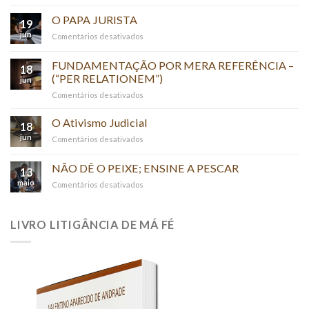
O
REINO
O PAPA JURISTA
19
E
jun
em
Comentários desativados
O
O
PODER
PAPA
FUNDAMENTAÇÃO POR MERA REFERÊNCIA –
DA
18
JURISTA
(“PER RELATIONEM”)
VERDADE
jun
em
Comentários desativados
FUNDAMENTAÇÃO
POR
O Ativismo Judicial
18
MERA
jun
em
Comentários desativados
REFERÊNCIA
O
–
Ativismo
NÃO DÊ O PEIXE; ENSINE A PESCAR
(“PER
13
Judicial
RELATIONEM”)
maio
em
Comentários desativados
NÃO
DÊ
O
LIVRO LITIGÂNCIA DE MÁ FÉ
PEIXE;
ENSINE
A
PESCAR