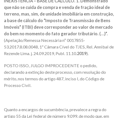
INEXISTÊNCIA – BASE DE CÁLCULO. 1. Demonstrado
que não se cuida de compra e venda de
fração
ideal de
terreno
, mas, sim, de unidade imobiliária em construção,
a base de cálculo do “Imposto de Transmissão de Bens
Imóveis” (
ITBI
) deve corresponder ao valor de mercado
do bem no momento do fato gerador tributário. (…)”.
(Apelação/Remessa Necessária nº 0017855-
53.2017.8.08.0048, 1ª Câmara Cível do TJES, Rel. Annibal de
Rezende Lima. j. 24.09.2019, Publ. 11.10.
2019
).
POSTO ISSO, JULGO IMPROCEDENTE o pedido,
declarando a extinção deste processo, com resolução do
mérito, nos termos do artigo 487, inciso I, do Código de
Processo Civil.
Quanto a encargos de sucumbência, prevalece a regra do
artigo 55 da Lei federal de número 9.099, de modo que, em