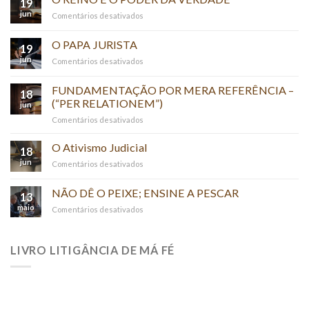
19
jun
em
Comentários desativados
O
REINO
O PAPA JURISTA
19
E
jun
em
Comentários desativados
O
O
PODER
PAPA
FUNDAMENTAÇÃO POR MERA REFERÊNCIA –
DA
18
JURISTA
(“PER RELATIONEM”)
VERDADE
jun
em
Comentários desativados
FUNDAMENTAÇÃO
POR
O Ativismo Judicial
18
MERA
jun
em
Comentários desativados
REFERÊNCIA
O
–
Ativismo
NÃO DÊ O PEIXE; ENSINE A PESCAR
(“PER
13
Judicial
RELATIONEM”)
maio
em
Comentários desativados
NÃO
DÊ
O
LIVRO LITIGÂNCIA DE MÁ FÉ
PEIXE;
ENSINE
A
PESCAR