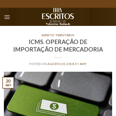
Skip
to
content
DIREITO TRIBUTÁRIO
ICMS. OPERAÇÃO DE
IMPORTAÇÃO DE MERCADORIA
POSTED ON
AGOSTO 20, 2018
BY
AM9
20
ago