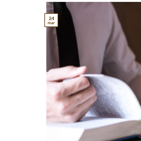
24
mar