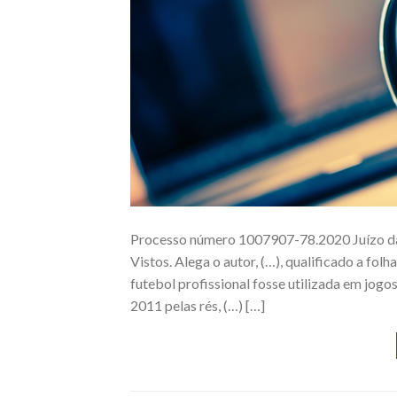
Processo número 1007907-78.2020 Juízo da 1
Vistos. Alega o autor, (…), qualificado a fol
futebol profissional fosse utilizada em jog
2011 pelas rés, (…) […]