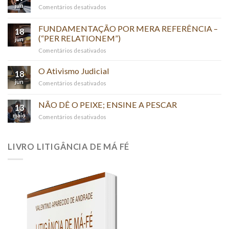
E
jun
em
Comentários desativados
O
O
PODER
PAPA
FUNDAMENTAÇÃO POR MERA REFERÊNCIA –
DA
18
JURISTA
(“PER RELATIONEM”)
VERDADE
jun
em
Comentários desativados
FUNDAMENTAÇÃO
POR
O Ativismo Judicial
18
MERA
jun
em
Comentários desativados
REFERÊNCIA
O
–
Ativismo
NÃO DÊ O PEIXE; ENSINE A PESCAR
(“PER
13
Judicial
RELATIONEM”)
maio
em
Comentários desativados
NÃO
DÊ
O
LIVRO LITIGÂNCIA DE MÁ FÉ
PEIXE;
ENSINE
A
PESCAR