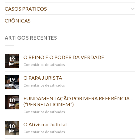
CASOS PRATICOS
CRÔNICAS
ARTIGOS RECENTES
O REINO E O PODER DA VERDADE
19
jun
em
Comentários desativados
O
REINO
O PAPA JURISTA
19
E
jun
em
Comentários desativados
O
O
PODER
PAPA
FUNDAMENTAÇÃO POR MERA REFERÊNCIA –
DA
18
JURISTA
(“PER RELATIONEM”)
VERDADE
jun
em
Comentários desativados
FUNDAMENTAÇÃO
POR
O Ativismo Judicial
18
MERA
jun
em
Comentários desativados
REFERÊNCIA
O
–