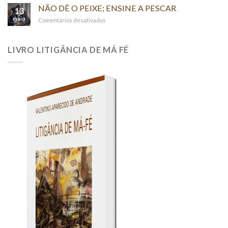
Ativismo
NÃO DÊ O PEIXE; ENSINE A PESCAR
(“PER
13
Judicial
RELATIONEM”)
maio
em
Comentários desativados
NÃO
DÊ
O
LIVRO LITIGÂNCIA DE MÁ FÉ
PEIXE;
ENSINE
A
PESCAR