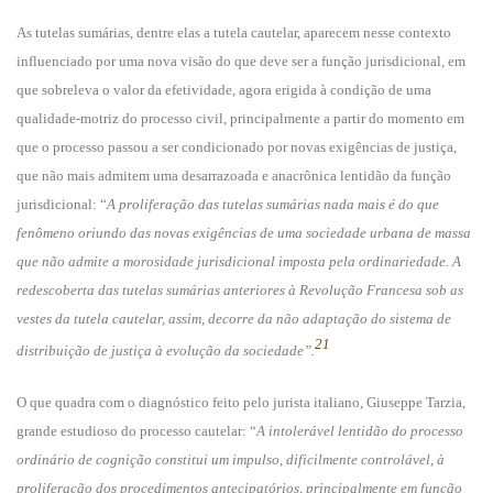
As tutelas sumárias, dentre elas a tutela cautelar, aparecem nesse contexto
influenciado por uma nova visão do que deve ser a função jurisdicional, em
que sobreleva o valor da efetividade, agora erigida à condição de uma
qualidade-motriz do processo civil, principalmente a partir do momento em
que o processo passou a ser condicionado por novas exigências de justiça,
que não mais admitem uma desarrazoada e anacrônica lentidão da função
jurisdicional: “
A proliferação das tutelas sumárias nada mais é do que
fenômeno oriundo das novas exigências de uma sociedade urbana de massa
que não admite a morosidade jurisdicional imposta pela ordinariedade. A
redescoberta das tutelas sumárias anteriores à Revolução Francesa sob as
vestes da tutela cautelar, assim, decorre da não adaptação do sistema de
21
distribuição de justiça à evolução da sociedade”.
O que quadra com o diagnóstico feito pelo jurista italiano, Giuseppe Tarzia,
grande estudioso do processo cautelar: “
A intolerável lentidão do processo
ordinário de cognição constitui um impulso, dificilmente controlável, à
proliferação dos procedimentos antecipatórios, principalmente em função