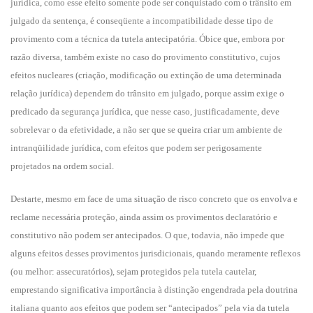
jurídica, como esse efeito somente pode ser conquistado com o trânsito em
julgado da sentença, é conseqüente a incompatibilidade desse tipo de
provimento com a técnica da tutela antecipatória. Óbice que, embora por
razão diversa, também existe no caso do provimento constitutivo, cujos
efeitos nucleares (criação, modificação ou extinção de uma determinada
relação jurídica) dependem do trânsito em julgado, porque assim exige o
predicado da segurança jurídica, que nesse caso, justificadamente, deve
sobrelevar o da efetividade, a não ser que se queira criar um ambiente de
intranqüilidade jurídica, com efeitos que podem ser perigosamente
projetados na ordem social.
Destarte, mesmo em face de uma situação de risco concreto que os envolva e
reclame necessária proteção, ainda assim os provimentos declaratório e
constitutivo não podem ser antecipados. O que, todavia, não impede que
alguns efeitos desses provimentos jurisdicionais, quando meramente reflexos
(ou melhor: assecuratórios), sejam protegidos pela tutela cautelar,
emprestando significativa importância à distinção engendrada pela doutrina
italiana quanto aos efeitos que podem ser “antecipados” pela via da tutela