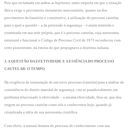
Pois que reclamada em ambas as hipóteses, tanto naquela em que a situação
fática exige o provimento meramente assecuratório, quanto na dos
provimentos declaratório e constitutivo, a utilização do processo cautelar,
para o qual a questão – a da pretensão à segurança – é assim remetida e
examinada em sua sede própria, que é o processo cautelar, cuja autonomia
estrutural e funcional o Código de Processo Civil de 1973 reconheceu com
certo pioneirismo, na esteira do que propugnava a doutrina italiana.
3. A QUESTÃO DA EFETIVIDADE E A ESSÊNCIA DO PROCESSO
CAUTELAR: O TEMPO.
Da exigência de instauração de um novo processo (cautelar) para a análise da
consistência do direito material de segurança, cria-se paradoxalmente um
problema relacionado à efetividade – a mesma efetividade, frise-se, que deu
origem ao processo cautelar como nós o conhecemos hoje, quando já
cristalizada a idéia de sua autonomia científica.
Com efeito, a natural demora do processo de conhecimento com sua