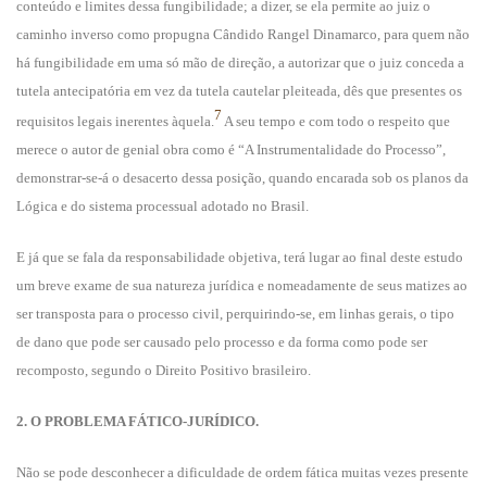
conteúdo e limites dessa fungibilidade; a dizer, se ela permite ao juiz o
caminho inverso como propugna Cândido Rangel Dinamarco, para quem não
há fungibilidade em uma só mão de direção, a autorizar que o juiz conceda a
tutela antecipatória em vez da tutela cautelar pleiteada, dês que presentes os
7
requisitos legais inerentes àquela.
A seu tempo e com todo o respeito que
merece o autor de genial obra como é “A Instrumentalidade do Processo”,
demonstrar-se-á o desacerto dessa posição, quando encarada sob os planos da
Lógica e do sistema processual adotado no Brasil.
E já que se fala da responsabilidade objetiva, terá lugar ao final deste estudo
um breve exame de sua natureza jurídica e nomeadamente de seus matizes ao
ser transposta para o processo civil, perquirindo-se, em linhas gerais, o tipo
de dano que pode ser causado pelo processo e da forma como pode ser
recomposto, segundo o Direito Positivo brasileiro.
2. O PROBLEMA FÁTICO-JURÍDICO.
Não se pode desconhecer a dificuldade de ordem fática muitas vezes presente