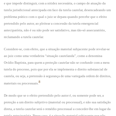
e que impede distinguir, com a nitidez necessária, o campo de atuação da
tutela jurisdicional antecipada em face da tutela cautelar, desencadeando um
problema prático com o qual o juiz se depara quando percebe que o efeito
pretendido pelo autor, ao pleitear a concessão da tutela emergencial
antecipatória, não é ou não pode ser satisfativo, mas tão-só assecuratório,
reclamando a tutela cautelar.
Considere-se, com efeito, que a situação material subjacente pode revelar-se
ao juiz como uma verdadeira “situação cautelanda”, como a denomina
Ovídio Baptista, para quem a proteção cautelar não se confunde com a mera
tutela do processo, pois que por ela se implementa o direito substancial de
cautela, ou seja, a pretensão à segurança de uma variegada ordem de direitos,
8
materiais ou processuais.
De modo que se o efeito pretendido pelo autor é, ou somente pode ser, a
proteção a um direito subjetivo (material ou processual), e não sua satisfação
direta, a tutela cautelar será o remédio processual a conceder-lhe em lugar da
tutela antecipatória. Nesse caso, é a situação material subjacente que não