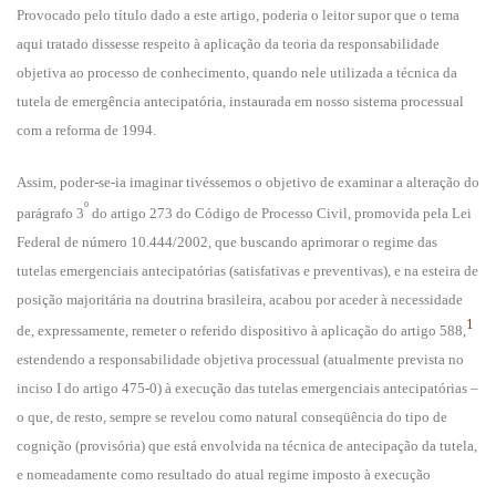
Provocado pelo título dado a este artigo, poderia o leitor supor que o tema
aqui tratado dissesse respeito à aplicação da teoria da responsabilidade
objetiva ao processo de conhecimento, quando nele utilizada a técnica da
tutela de emergência antecipatória, instaurada em nosso sistema processual
com a reforma de 1994.
Assim, poder-se-ia imaginar tivéssemos o objetivo de examinar a alteração do
º
parágrafo 3
do artigo 273 do Código de Processo Civil, promovida pela Lei
Federal de número 10.444/2002, que buscando aprimorar o regime das
tutelas emergenciais antecipatórias (satisfativas e preventivas), e na esteira de
posição majoritária na doutrina brasileira, acabou por aceder à necessidade
1
de, expressamente, remeter o referido dispositivo à aplicação do artigo 588,
estendendo a responsabilidade objetiva processual (atualmente prevista no
inciso I do artigo 475-0) à execução das tutelas emergenciais antecipatórias –
o que, de resto, sempre se revelou como natural conseqüência do tipo de
cognição (provisória) que está envolvida na técnica de antecipação da tutela,
e nomeadamente como resultado do atual regime imposto à execução