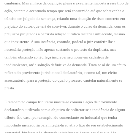
cambiária. Mas em face da cognição plena e exauriente imposta a esse tipo de
ação, patente o acentuado tempo que será consumido até que sobrevenha o
trânsito em julgado da sentença, criando uma situação de risco concreto em
prejuízo do autor, que terá de conviver, durante o curso da demanda, com os
prejuízos projetados a partir da relação jurídica material subjacente, mesmo
que inexistente. À sua instância, contudo, poderá o juiz conferir-lhe a
necessária proteção, não apenas sustando o protesto da duplicata, mas
também obstando ao réu faça inscrever seu nome em cadastros de
inadimplentes, até a solução definitiva da demanda. Trata-se aí de um efeito
reflexo do provimento jurisdicional declaratório, e como tal, um efeito
assecuratório, para a proteção do qual o processo cautelar naturalmente se
presta.
E também no campo tributário mostra-se comum a ação de provimento
declaratório, utilizada com o objetivo de obliterar-se a incidência de algum
tributo. É o caso, por exemplo, do comerciante ou industrial que tenha
importado mercadoria para integrá-la ao ativo fixo de seu estabelecimento
comercial, hipótese não abarcada inicialmente dentre aquelas que dão