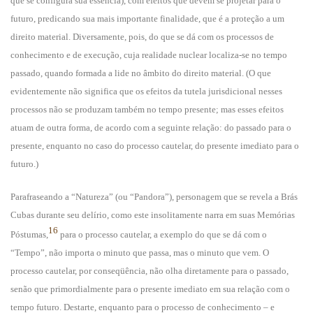
que se configura sua essência), com efeitos que devem se projetar para o
futuro, predicando sua mais importante finalidade, que é a proteção a um
direito material. Diversamente, pois, do que se dá com os processos de
conhecimento e de execução, cuja realidade nuclear localiza-se no tempo
passado, quando formada a lide no âmbito do direito material. (O que
evidentemente não significa que os efeitos da tutela jurisdicional nesses
processos não se produzam também no tempo presente; mas esses efeitos
atuam de outra forma, de acordo com a seguinte relação: do passado para o
presente, enquanto no caso do processo cautelar, do presente imediato para o
futuro.)
Parafraseando a “Natureza” (ou “Pandora”), personagem que se revela a Brás
Cubas durante seu delírio, como este insolitamente narra em suas Memórias
16
Póstumas,
para o processo cautelar, a exemplo do que se dá com o
“Tempo”, não importa o minuto que passa, mas o minuto que vem. O
processo cautelar, por conseqüência, não olha diretamente para o passado,
senão que primordialmente para o presente imediato em sua relação com o
tempo futuro. Destarte, enquanto para o processo de conhecimento – e