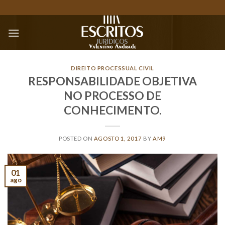
Skip
to
content
DIREITO PROCESSUAL CIVIL
RESPONSABILIDADE OBJETIVA
NO PROCESSO DE
CONHECIMENTO.
POSTED ON
AGOSTO 1, 2017
BY
AM9
01
ago