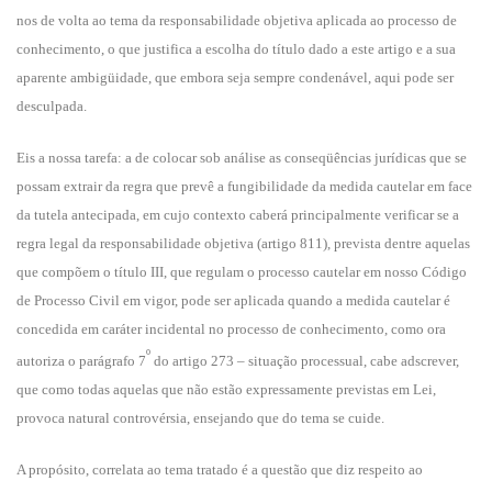
nos de volta ao tema da responsabilidade objetiva aplicada ao processo de
conhecimento, o que justifica a escolha do título dado a este artigo e a sua
aparente ambigüidade, que embora seja sempre condenável, aqui pode ser
desculpada.
Eis a nossa tarefa: a de colocar sob análise as conseqüências jurídicas que se
possam extrair da regra que prevê a fungibilidade da medida cautelar em face
da tutela antecipada, em cujo contexto caberá principalmente verificar se a
regra legal da responsabilidade objetiva (artigo 811), prevista dentre aquelas
que compõem o título III, que regulam o processo cautelar em nosso Código
de Processo Civil em vigor, pode ser aplicada quando a medida cautelar é
concedida em caráter incidental no processo de conhecimento, como ora
º
autoriza o parágrafo 7
do artigo 273 – situação processual, cabe adscrever,
que como todas aquelas que não estão expressamente previstas em Lei,
provoca natural controvérsia, ensejando que do tema se cuide.
A propósito, correlata ao tema tratado é a questão que diz respeito ao