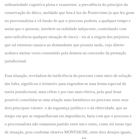
ordinariedade cognitiva plena e exauriente; a prevalência do princípio da
conservação do fático, moldado que fora à luz do Positivismo (o que fez gerar
no processualista a vã ilusão de que o processo poderia, a qualquer tempo e
assim que o quisesse, interferir na realidade subjacente, controlando com
auto-suficiência qualquer situação de risco) – eis aí a origem dos prejuízos
que tal estrutura causava ao demandante que possuía razão, cujo direito
acabava muitas vezes consumido pela demora na concessão da prestação
jurisdicional.
Essa situação, reveladora da ineficiência do processo como meio de solução
das lides, significou o leitmotiv para engendrar-se uma forma especial de
tutela jurisdicional, mais célere e por isso mais efetiva, pela qual fosse
possível consolidar-se uma relação mais harmônica no processo entre seus
dois principais valores: o da segurança jurídica e o da efetividade, que ao
tempo em que se emparelhavam em importância, fazia com que o processo e
o processualista não tomassem partido entre um e outro, como sói nesse tipo
de situação, pois conforme observa MONTAIGNE, entre dois desejos iguais,
10