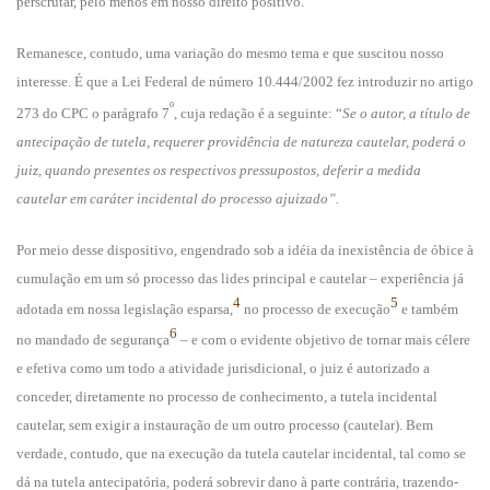
perscrutar, pelo menos em nosso direito positivo.
Remanesce, contudo, uma variação do mesmo tema e que suscitou nosso
interesse. É que a Lei Federal de número 10.444/2002 fez introduzir no artigo
º
273 do CPC o parágrafo 7
, cuja redação é a seguinte: “
Se o autor, a título de
antecipação de tutela, requerer providência de natureza cautelar, poderá o
juiz, quando presentes os respectivos pressupostos, deferir a medida
cautelar em caráter incidental do processo ajuizado”.
Por meio desse dispositivo, engendrado sob a idéia da inexistência de óbice à
cumulação em um só processo das lides principal e cautelar – experiência já
4
5
adotada em nossa legislação esparsa,
no processo de execução
e também
6
no mandado de segurança
– e com o evidente objetivo de tornar mais célere
e efetiva como um todo a atividade jurisdicional, o juiz é autorizado a
conceder, diretamente no processo de conhecimento, a tutela incidental
cautelar, sem exigir a instauração de um outro processo (cautelar). Bem
verdade, contudo, que na execução da tutela cautelar incidental, tal como se
dá na tutela antecipatória, poderá sobrevir dano à parte contrária, trazendo-