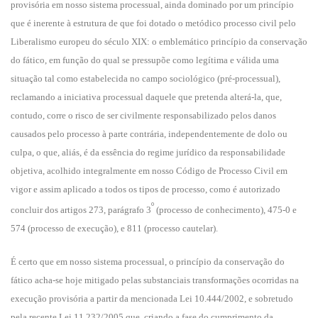
provisória em nosso sistema processual, ainda dominado por um princípio
que é inerente à estrutura de que foi dotado o metódico processo civil pelo
Liberalismo europeu do século XIX: o emblemático princípio da conservação
do fático, em função do qual se pressupõe como legítima e válida uma
situação tal como estabelecida no campo sociológico (pré-processual),
reclamando a iniciativa processual daquele que pretenda alterá-la, que,
contudo, corre o risco de ser civilmente responsabilizado pelos danos
causados pelo processo à parte contrária, independentemente de dolo ou
culpa, o que, aliás, é da essência do regime jurídico da responsabilidade
objetiva, acolhido integralmente em nosso Código de Processo Civil em
vigor e assim aplicado a todos os tipos de processo, como é autorizado
º
concluir dos artigos 273, parágrafo 3
(processo de conhecimento), 475-0 e
574 (processo de execução), e 811 (processo cautelar).
É certo que em nosso sistema processual, o princípio da conservação do
fático acha-se hoje mitigado pelas substanciais transformações ocorridas na
execução provisória a partir da mencionada Lei 10.444/2002, e sobretudo
pela recente Lei 11.232/2005 que, criando a fase do cumprimento da