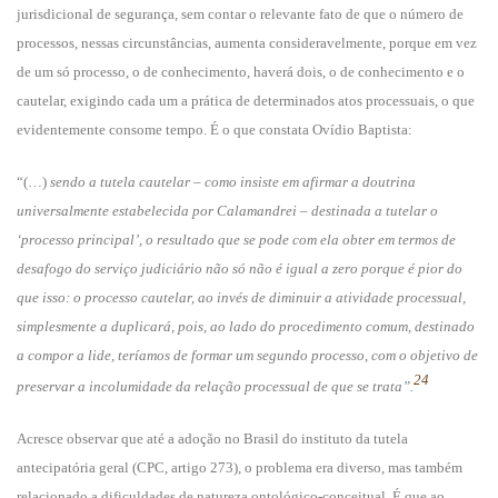
jurisdicional de segurança, sem contar o relevante fato de que o número de
processos, nessas circunstâncias, aumenta consideravelmente, porque em vez
de um só processo, o de conhecimento, haverá dois, o de conhecimento e o
cautelar, exigindo cada um a prática de determinados atos processuais, o que
evidentemente consome tempo. É o que constata Ovídio Baptista:
“(…)
sendo a tutela cautelar – como insiste em afirmar a doutrina
universalmente estabelecida por Calamandrei – destinada a tutelar o
‘processo principal’, o resultado que se pode com ela obter em termos de
desafogo do serviço judiciário não só não é igual a zero porque é pior do
que isso: o processo cautelar, ao invés de diminuir a atividade processual,
simplesmente a duplicará, pois, ao lado do procedimento comum, destinado
a compor a lide, teríamos de formar um segundo processo, com o objetivo de
24
preservar a incolumidade da relação processual de que se trata”.
Acresce observar que até a adoção no Brasil do instituto da tutela
antecipatória geral (CPC, artigo 273), o problema era diverso, mas também
relacionado a dificuldades de natureza ontológico-conceitual. É que ao