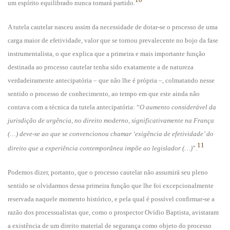
um espírito equilibrado nunca tomará partido.
A tutela cautelar nasceu assim da necessidade de dotar-se o processo de uma
carga maior de efetividade, valor que se tornou prevalecente no bojo da fase
instrumentalista, o que explica que a primeira e mais importante função
destinada ao processo cautelar tenha sido exatamente a de natureza
verdadeiramente antecipatória – que não lhe é própria –, colmatando nesse
sentido o processo de conhecimento, ao tempo em que este ainda não
contava com a técnica da tutela antecipatória: “
O aumento considerável da
jurisdição de urgência, no direito moderno, significativamente na França
(…) deve-se ao que se convencionou chamar ‘exigência de efetividade’ do
11
direito que a experiência contemporânea impõe ao legislador (…)
”.
Podemos dizer, portanto, que o processo cautelar não assumirá seu pleno
sentido se olvidarmos dessa primeira função que lhe foi excepcionalmente
reservada naquele momento histórico, e pela qual é possível confirmar-se a
razão dos processualistas que, como o prospector Ovídio Baptista, avistaram
a existência de um direito material de segurança como objeto do processo