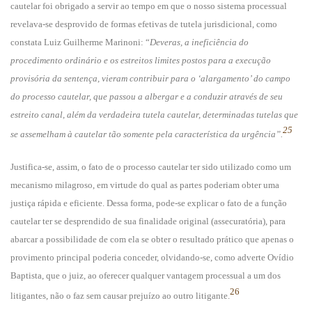
cautelar foi obrigado a servir ao tempo em que o nosso sistema processual
revelava-se desprovido de formas efetivas de tutela jurisdicional, como
constata Luiz Guilherme Marinoni: “
Deveras, a ineficiência do
procedimento ordinário e os estreitos limites postos para a execução
provisória da sentença, vieram contribuir para o ‘alargamento’ do campo
do processo cautelar, que passou a albergar e a conduzir através de seu
estreito canal, além da verdadeira tutela cautelar, determinadas tutelas que
25
se assemelham à cautelar tão somente pela característica da urgência”.
Justifica-se, assim, o fato de o processo cautelar ter sido utilizado como um
mecanismo milagroso, em virtude do qual as partes poderiam obter uma
justiça rápida e eficiente. Dessa forma, pode-se explicar o fato de a função
cautelar ter se desprendido de sua finalidade original (assecuratória), para
abarcar a possibilidade de com ela se obter o resultado prático que apenas o
provimento principal poderia conceder, olvidando-se, como adverte Ovídio
Baptista, que o juiz, ao oferecer qualquer vantagem processual a um dos
26
litigantes, não o faz sem causar prejuízo ao outro litigante.