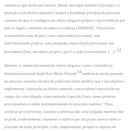
cautelar (e que forma seu mérito). Afinal, antecipar também é proteger, e a
proteção a um direito material é sempre a finalidade precípua do processo
cautelar, no que se configura seu objeto litigioso próprio, cuja existência por
isso se impõe, conforme reconhece e enfatiza LIEBMAN: “
O processo
acautelatório tem, de fato, como organismo processual, uma
individualidade própria: uma demanda, uma relação processual, um
12
provimento final, um objeto próprio, que é a ação acautelatória. (…)”.
Destarte, o caráter processual do objeto litigioso, como o identifica a
13
doutrina processual desde Karl Heinz Schwab,
também se revela presente
no processo cautelar em face do particular efeito jurídico que é seu objetivo
implementar: a proteção ao direito material, com evidente repercussão no
campo da coisa julgada, como assinala Lopes da Costa, nosso primeiro
processualista a cuidar sistematicamente do processo cautelar: “
Para
verificar se no processo cautelar a sentença faz coisa julgada material não
se pode, evidentemente, examinar os efeitos que ela possa exercer sobre o
processo da ação principal, e isto, simplesmente, porque os objetos do