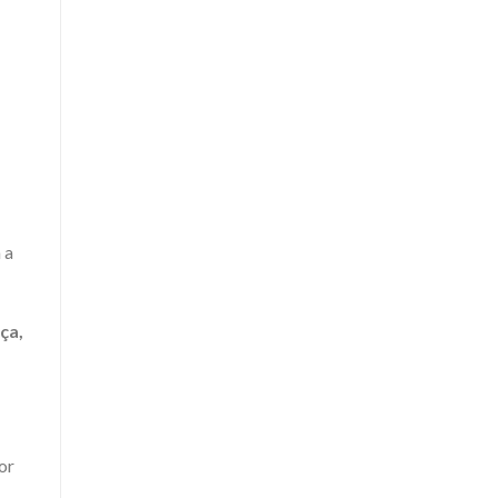
 a
ça,
or