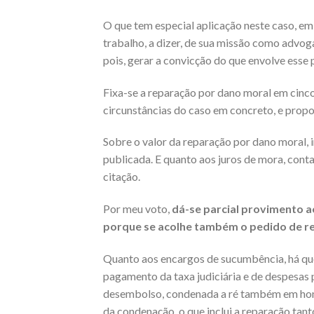
O que tem especial aplicação neste caso, e
trabalho, a dizer, de sua missão como advog
pois, gerar a convicção do que envolve esse 
Fixa-se a reparação por dano moral em cinco
circunstâncias do caso em concreto, e propor
Sobre o valor da reparação por dano moral, i
publicada. E quanto aos juros de mora, cont
citação.
Por meu voto,
dá-se parcial provimento a
porque se acolhe também o pedido de re
Quanto aos encargos de sucumbência, há que 
pagamento da taxa judiciária e de despesas 
desembolso, condenada a ré também em hono
da condenação, o que inclui a reparação tant