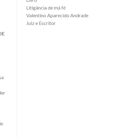
Litigância de má fé
Valentino Aparecido Andrade
Juiz e Escritor
DE
sa
der
de