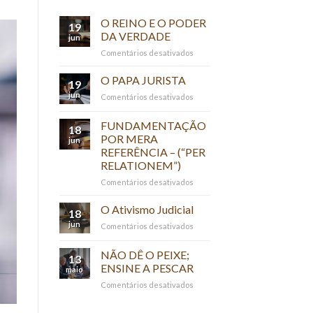
O REINO E O PODER
19
DA VERDADE
jun
em
Comentários desativados
O
REINO
O PAPA JURISTA
19
E
jun
em
Comentários desativados
O
O
PODER
PAPA
FUNDAMENTAÇÃO
DA
18
JURISTA
VERDADE
POR MERA
jun
REFERÊNCIA – (“PER
RELATIONEM”)
em
Comentários desativados
FUNDAMENTAÇÃO
POR
O Ativismo Judicial
18
MERA
jun
em
Comentários desativados
REFERÊNCIA
O
–
Ativismo
NÃO DÊ O PEIXE;
(“PER
13
Judicial
RELATIONEM”)
ENSINE A PESCAR
maio
em
Comentários desativados
NÃO
DÊ