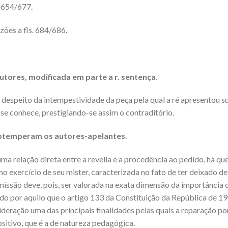
. 654/677.
ões a fls. 684/686.
utores, modificada em parte a r. sentença.
 despeito da intempestividade da peça pela qual a ré apresentou s
se conhece, prestigiando-se assim o contraditório.
obtemperam os autores-apelantes
.
ma relação direta entre a revelia e a procedência ao pedido, há que
no exercício de seu mister, caracterizada no fato de ter deixado de
omissão deve, pois, ser valorada na exata dimensão da importância 
do por aquilo que o artigo 133 da Constituição da República de 1
ideração uma das principais finalidades pelas quais a reparação po
sitivo, que é a de natureza pedagógica.