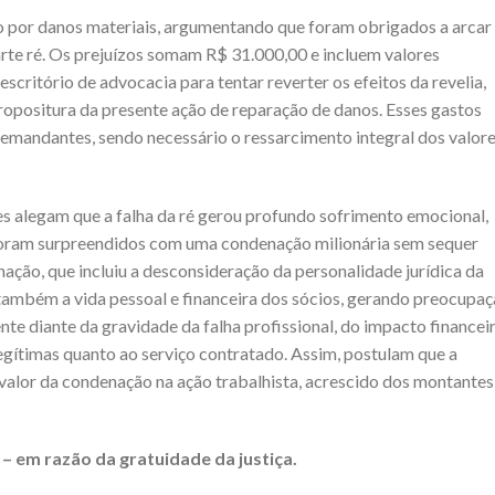
o por danos materiais, argumentando que foram obrigados a arcar
te ré. Os prejuízos somam R$ 31.000,00 e incluem valores
critório de advocacia para tentar reverter os efeitos da revelia,
opositura da presente ação de reparação de danos. Esses gastos
mandantes, sendo necessário o ressarcimento integral dos valor
es alegam que a falha da ré gerou profundo sofrimento emocional,
 foram surpreendidos com uma condenação milionária sem sequer
nação, que incluiu a desconsideração da personalidade jurídica da
também a vida pessoal e financeira dos sócios, gerando preocupa
nte diante da gravidade da falha profissional, do impacto financei
legítimas quanto ao serviço contratado. Assim, postulam que a
valor da condenação na ação trabalhista, acrescido dos montantes
o
– em razão da gratuidade da justiça.