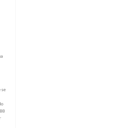
ua
 se
do
988
r