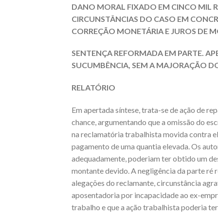
DANO MORAL FIXADO EM CINCO MIL R
CIRCUNSTÂNCIAS DO CASO EM CONCR
CORREÇÃO MONETÁRIA E JUROS DE M
SENTENÇA REFORMADA EM PARTE. AP
SUCUMBÊNCIA, SEM A MAJORAÇÃO D
RELATÓRIO
Em apertada síntese, trata-se de ação de re
chance, argumentando que a omissão do escr
na reclamatória trabalhista movida contra el
pagamento de uma quantia elevada. Os autor
adequadamente, poderiam ter obtido um desf
montante devido. A negligência da parte ré r
alegações do reclamante, circunstância agra
aposentadoria por incapacidade ao ex-empre
trabalho e que a ação trabalhista poderia te