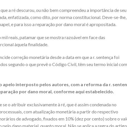
m que a ré descurou, ou não bem compreendeu a importância de seu
ada, enfatizada, como dito, por norma constitucional. Deve-se-lhe,
papel, e para isso a reparação por dano moral é apropositada.
 mil reais, patamar que se mostra razoável em face das
cional àquela finalidade.
ncide correção monetária desde a data em que a r. sentença foi
ados segundo o que prevê o Código Civil, têm seu termo inicial com
o apelo interposto pelos autores, com a reforma da r. senten
paração por dano moral, conforme aqui estabelecido.
se o atribuir exclusivamente à ré, que é assim condenada no
processuais, com atualização monetária a partir do respectivo
rários de advogado, fixados em 10% (dez por cento) sobre o val
o pelo dano material, quanto moral. Não se aplica a regra do artigo