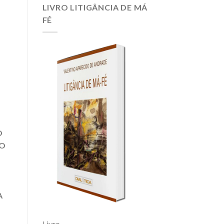
O
LIVRO LITIGÂNCIA DE MÁ
PEIXE;
FÉ
ENSINE
A
PESCAR
O
ÃO
A
Livro