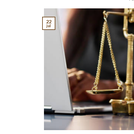
22
jul