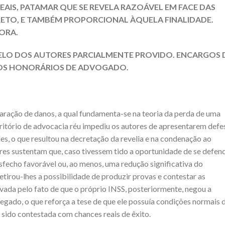
EAIS, PATAMAR QUE SE REVELA RAZOÁVEL EM FACE DAS
ETO, E TAMBÉM PROPORCIONAL ÀQUELA FINALIDADE.
ORA.
ELO DOS AUTORES PARCIALMENTE PROVIDO. ENCARGOS 
OS HONORÁRIOS DE ADVOGADO.
paração de danos, a qual fundamenta-se na teoria da perda de uma
itório de advocacia réu impediu os autores de apresentarem defe
es, o que resultou na decretação da revelia e na condenação ao
es sustentam que, caso tivessem tido a oportunidade de se defen
echo favorável ou, ao menos, uma redução significativa do
etirou-lhes a possibilidade de produzir provas e contestar as
vada pelo fato de que o próprio INSS, posteriormente, negou a
gado, o que reforça a tese de que ele possuía condições normais 
r sido contestada com chances reais de êxito.