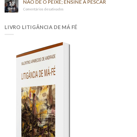
NÃO DÊ O PEIXE; ENSINE A PESCAR
(“PER
13
Judicial
RELATIONEM”)
maio
em
Comentários desativados
NÃO
DÊ
O
LIVRO LITIGÂNCIA DE MÁ FÉ
PEIXE;
ENSINE
A
PESCAR