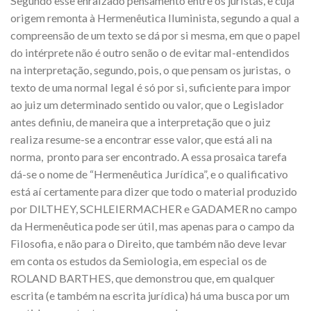
Segundo esse enraizado pensamento entre os juristas, e cuja
origem remonta à Hermenêutica Iluminista, segundo a qual a
compreensão de um texto se dá por si mesma, em que o papel
do intérprete não é outro senão o de evitar mal-entendidos
na interpretação, segundo, pois, o que pensam os juristas, o
texto de uma normal legal é só por si, suficiente para impor
ao juiz um determinado sentido ou valor, que o Legislador
antes definiu, de maneira que a interpretação que o juiz
realiza resume-se a encontrar esse valor, que está ali na
norma, pronto para ser encontrado. A essa prosaica tarefa
dá-se o nome de “Hermenêutica Jurídica”, e o qualificativo
está aí certamente para dizer que todo o material produzido
por DILTHEY, SCHLEIERMACHER e GADAMER no campo
da Hermenêutica pode ser útil, mas apenas para o campo da
Filosofia, e não para o Direito, que também não deve levar
em conta os estudos da Semiologia, em especial os de
ROLAND BARTHES, que demonstrou que, em qualquer
escrita (e também na escrita jurídica) há uma busca por um