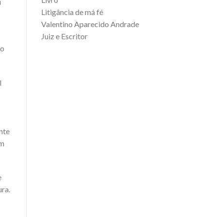
u
Litigância de má fé
Valentino Aparecido Andrade
Juiz e Escritor
go
l
nte
em
e
ura.