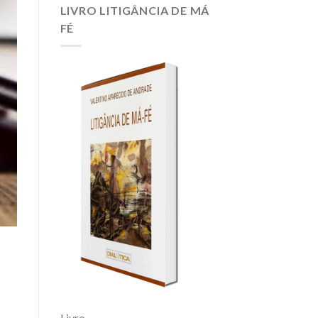
O
LIVRO LITIGÂNCIA DE MÁ
PEIXE;
FÉ
ENSINE
A
PESCAR
Livro