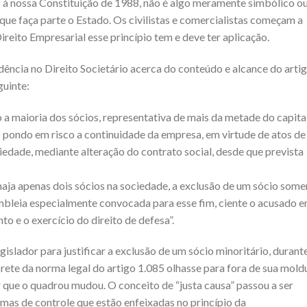
o à nossa Constituição de 1988, não é algo meramente simbólico o
e que faça parte o Estado. Os civilistas e comercialistas começam a
reito Empresarial esse princípio tem e deve ter aplicação.
rudência no Direito Societário acerca do conteúdo e alcance do arti
guinte:
 a maioria dos sócios, representativa de mais da metade do capita
o pondo em risco a continuidade da empresa, em virtude de atos de
iedade, mediante alteração do contrato social, desde que prevista
aja apenas dois sócios na sociedade, a exclusão de um sócio some
bleia especialmente convocada para esse fim, ciente o acusado 
o e o exercício do direito de defesa”.
egislador para justificar a exclusão de um sócio minoritário, durant
rete da norma legal do artigo 1.085 olhasse para fora de sua mold
 que o quadrou mudou. O conceito de “justa causa” passou a ser
as de controle que estão enfeixadas no princípio da