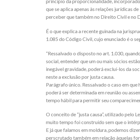
princípio da proporcionalidade, incorporad
que se aplica apenas às relações jurídicas d
perceber que também no Direito Civil e no Di
​É o que explica a recente guinada na jurisp
1.085 do Código Civil, cujo enunciado é o se
“Ressalvado o disposto no art. 1.030, quando
social, entender que um ou mais sócios estã
inegável gravidade, poderá excluí-los da soc
neste a exclusão por justa causa.
Parágrafo único. Ressalvado o caso em que h
poderá ser determinada em reunião ou assem
tempo hábil para permitir seu compareciment
​O conceito de “justa causa”, utilizado pelo L
muito tempo foi construído sem que o intérp
E já que falamos em moldura, podemos dizer
perscrutado também em relação àquelas form