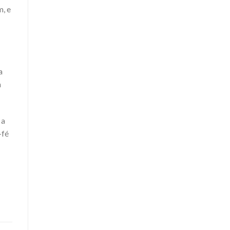
m, e
a
m
 a
-fé