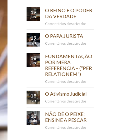
O REINO E O PODER
19
DA VERDADE
jun
em
Comentários desativados
O
REINO
O PAPA JURISTA
19
E
jun
em
Comentários desativados
O
O
PODER
PAPA
FUNDAMENTAÇÃO
DA
18
JURISTA
VERDADE
POR MERA
jun
REFERÊNCIA – (“PER
RELATIONEM”)
em
Comentários desativados
FUNDAMENTAÇÃO
POR
O Ativismo Judicial
18
MERA
jun
em
Comentários desativados
REFERÊNCIA
O
–
Ativismo
NÃO DÊ O PEIXE;
(“PER
13
Judicial
RELATIONEM”)
ENSINE A PESCAR
maio
em
Comentários desativados
NÃO
DÊ