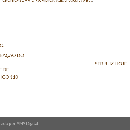
em
CRÔNICAS DA VIDA JURÍDICA
.
Adicione aos favoritos
.
O.
 MEAÇÃO DO
SER JUIZ HOJE
E DE
IGO 110
vido por
AM9 Digital