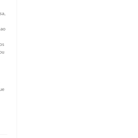
sa,
 ao
os
(ou
s
que