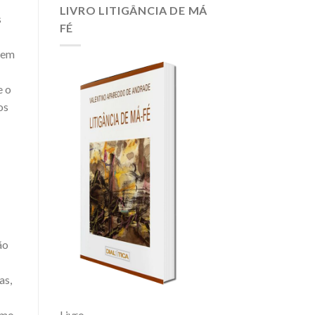
O
LIVRO LITIGÂNCIA DE MÁ
s
PEIXE;
FÉ
ENSINE
A
a em
PESCAR
e o
os
ão
as,
Livro
smo