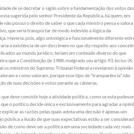
idade de se decretar o sigilo sobre a fundamentação dos votos do
posta sugerida pelo senhor Presidente da República, há quem, em
e não possui o direito de saber o que cada ministro pensa e valor
civo, que seria transportar de modo indevido a lógica da
iça. Haveria, pois, algo ontológica e funcionalmente diferente entr
ficaria a existência de um discrímem no que diz respeito aos conceit
aplicados ao mundo jurídico, teriam um conteúdo diverso do que
ira que a Constituição de 1988, malgrado seu artigo 93, inciso IX,
ial os ministros do Supremo Tribunal Federal a revelarem à opinião
aloram e como valoram, porque esse tipo de “transparência” não
ção de suas decisões e votos perante as câmeras.
ue deve consistir hoje a atividade política, como se esta pudesse
 que o político decide única e exclusivamente para agradar a opini
e explicar as razões pelas quais adota uma decisão é apenas um
ão pública a ilusão de que suas expectativas estão a ser considerad
são de como deve ser a política em uma sociedade cada vez mais
desejo, obviamente inconfessado, de restaurar no Brasil o positivi