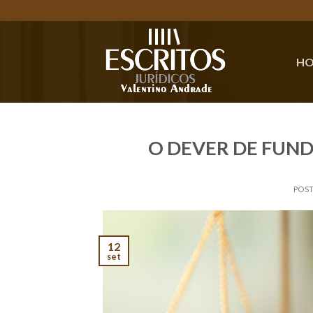
Skip
to
content
H
O DEVER DE FUN
POS
12
set