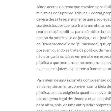
Ainda acerca do tema que envolve a possibil
ministros do Supremo Tribunal Federal, pro
defesa dessa tese, argumente que a sociedad
sua decisão, porque isso traria um efeito no
representação política para o âmbito da just
campo da política e o da justiça, e que justi
de “transparência” e de “publicidade”, que, 
possuem quando se trata da política, de mane
não obrigaria os juízes em geral, e em espec
pública o que pensam, como pensam, o que v
exige que os juízes explicitem a fundamenta
Para além de uma incorreta compreensão do q
ainda legitimamente conviver com a ideia de
pública, e que a exigência quanto ao dever d
estratagema legal destinado a criar na opini
para além, pois, de uma antiquada compreen
complexa (e exigente) como a nossa, está o 