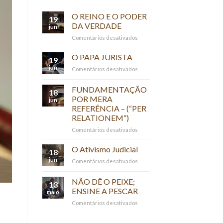
O REINO E O PODER
19
DA VERDADE
jun
em
Comentários desativados
O
REINO
O PAPA JURISTA
19
E
jun
em
Comentários desativados
O
O
PODER
PAPA
FUNDAMENTAÇÃO
DA
18
JURISTA
VERDADE
POR MERA
jun
REFERÊNCIA – (“PER
RELATIONEM”)
em
Comentários desativados
FUNDAMENTAÇÃO
POR
O Ativismo Judicial
18
MERA
jun
em
Comentários desativados
REFERÊNCIA
O
–
Ativismo
NÃO DÊ O PEIXE;
(“PER
13
Judicial
RELATIONEM”)
ENSINE A PESCAR
maio
em
Comentários desativados
NÃO
DÊ