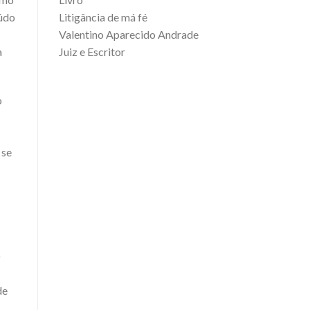
Litigância de má fé
eúdo
Valentino Aparecido Andrade
Juiz e Escritor
a
o
 se
)
de