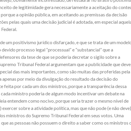
 conceito de legitimidade gera necessariamente a aceitação do cont
, porque a opinião pública, em aceitando as premissas da decisão
razões pelas quais uma decisão judicial é adotada, em especial aquel
 Federal.
a de um positivismo jurídico disfarçado, e que se trata de um model
devido processo legal “processual” e “substancial” que a
efensores da tese de que se poderia decretar o sigilo sobre a
Supremo Tribunal Federal argumentam que a publicidade que deve
especial das mais importantes, como são muitas das proferidas pela
ta apenas por meio da divulgação do resultado da decisão do
te feita por cada um dos ministros, porque a transparência dessa
 de cada ministro poderia de algum modo incentivar um debate na
ideia entendem como nocivo, porque seria trazer o mesmo nível de
 exercer sobre a atividade política, mas que não pode (e não deve
los ministros do Supremo Tribunal Federal em seus votos. Uma
 que as pessoas não possuem o direito a saber como os ministros 