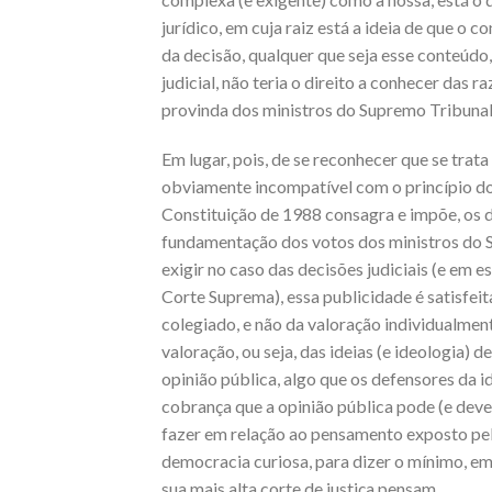
jurídico, em cuja raiz está a ideia de que o
da decisão, qualquer que seja esse conteúdo
judicial, não teria o direito a conhecer das 
provinda dos ministros do Supremo Tribunal
Em lugar, pois, de se reconhecer que se trat
obviamente incompatível com o princípio do 
Constituição de 1988 consagra e impõe, os d
fundamentação dos votos dos ministros do 
exigir no caso das decisões judiciais (e em 
Corte Suprema), essa publicidade é satisfei
colegiado, e não da valoração individualmen
valoração, ou seja, das ideias (e ideologia)
opinião pública, algo que os defensores da 
cobrança que a opinião pública pode (e deve)
fazer em relação ao pensamento exposto pe
democracia curiosa, para dizer o mínimo, em
sua mais alta corte de justiça pensam.