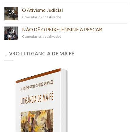
FUNDAMENTAÇÃO
POR
O Ativismo Judicial
18
MERA
jun
em
Comentários desativados
REFERÊNCIA
O
–
Ativismo
NÃO DÊ O PEIXE; ENSINE A PESCAR
(“PER
13
Judicial
RELATIONEM”)
maio
em
Comentários desativados
NÃO
DÊ
O
LIVRO LITIGÂNCIA DE MÁ FÉ
PEIXE;
ENSINE
A
PESCAR