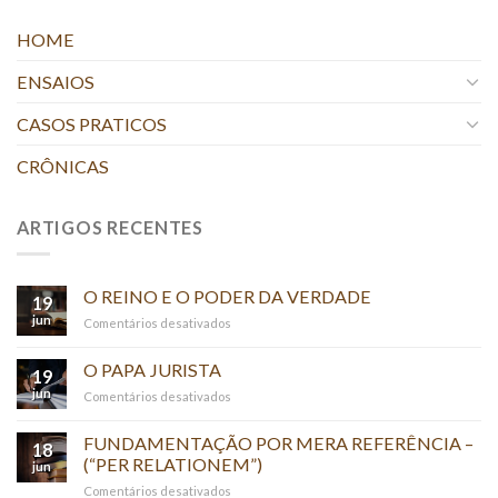
HOME
ENSAIOS
CASOS PRATICOS
CRÔNICAS
ARTIGOS RECENTES
O REINO E O PODER DA VERDADE
19
jun
em
Comentários desativados
O
REINO
O PAPA JURISTA
19
E
jun
em
Comentários desativados
O
O
PODER
PAPA
FUNDAMENTAÇÃO POR MERA REFERÊNCIA –
DA
18
JURISTA
(“PER RELATIONEM”)
VERDADE
jun
em
Comentários desativados