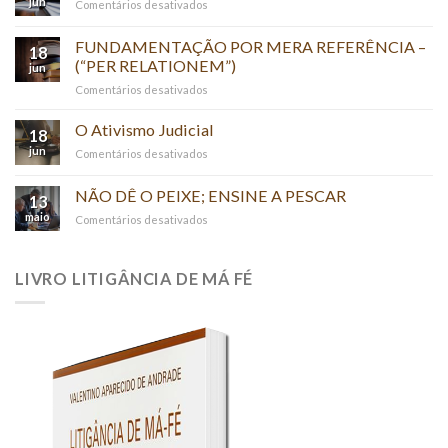
jun
em
Comentários desativados
O
O
PODER
PAPA
FUNDAMENTAÇÃO POR MERA REFERÊNCIA –
DA
18
JURISTA
(“PER RELATIONEM”)
VERDADE
jun
em
Comentários desativados
FUNDAMENTAÇÃO
POR
O Ativismo Judicial
18
MERA
jun
em
Comentários desativados
REFERÊNCIA
O
–
Ativismo
NÃO DÊ O PEIXE; ENSINE A PESCAR
(“PER
13
Judicial
RELATIONEM”)
maio
em
Comentários desativados
NÃO
DÊ
O
LIVRO LITIGÂNCIA DE MÁ FÉ
PEIXE;
ENSINE
A
PESCAR