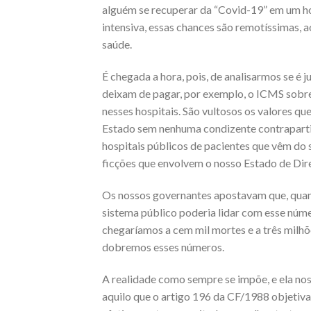
alguém se recuperar da “Covid-19
” em um ho
intensiva, essas chances são remotíssimas, a
saúde.
É chegada a hora, pois, de analisarmos se é 
deixam de pagar, por exemplo, o ICMS sobre
nesses hospitais. São vultosos os valores q
Estado sem nenhuma condizente contrapartida
hospitais públicos de pacientes que vêm do s
ficções que envolvem o no
sso Estado de Dire
Os nossos governantes apostavam que, quand
sistema público poderia lidar com esse nú
chegaríamos a cem mil mortes
e a três milh
dobremos esses números.
A
realidade como sempre se impõe, e ela nos
aquilo que o artigo 196 da CF/1988 objetiva