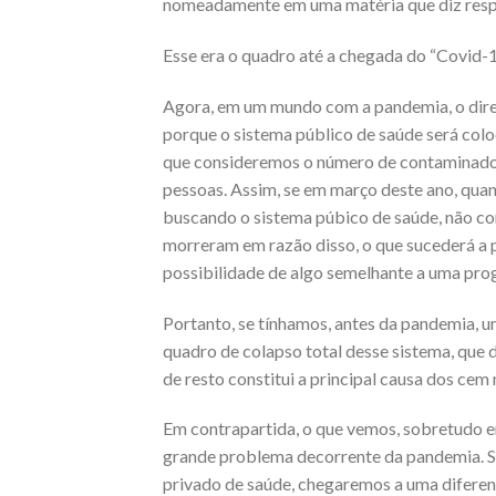
nom
eadamente em uma matéria que diz respe
Esse era o quadro até a chegada do “Covid-1
A
gora, em um mundo com a pandemia, o direi
porque
o sistema público de saúde será col
que consideremos o número de contaminados n
pessoas. Assim, se em março deste ano, qua
buscando o sistema púbico de saúde, não c
morreram em razão disso, o que sucederá a pa
possibilidade de algo semelhante a uma pr
P
ortanto, se tínhamos, antes da pandemia, u
quadro de colapso total desse sistema, que 
de resto constitui a principal
causa dos cem m
Em contrapartida, o que vemos, sobretudo e
grande problema decorrente da pandemia. S
privado de saúde, chegaremos a uma diferen