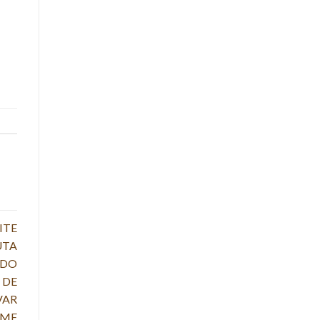
ITE
UTA
IDO
 DE
VAR
IME