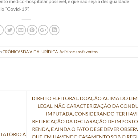
to médico-hospitalar possível, e que não seja a desigualdade
lo “Covid-19”.
em
CRÔNICAS DA VIDA JURÍDICA
.
Adicione aos favoritos
.
DIREITO ELEITORAL. DOAÇÃO ACIMA DO LIM
LEGAL. NÃO CARACTERIZAÇÃO DA COND
IMPUTADA, CONSIDERANDO TER HAV
RETIFICAÇÃO DA DECLARAÇÃO DE IMPOSTO
RENDA, E AINDA O FATO DE SE DEVER OBSER
NTATÓRIO À
QUE, EM HAVENDO CASAMENTO SOB O REG