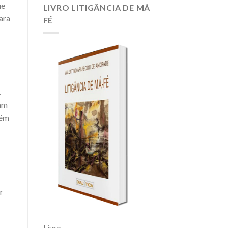
ue
O
LIVRO LITIGÂNCIA DE MÁ
PEIXE;
ara
FÉ
ENSINE
A
PESCAR
.
am
bém
r
Livro