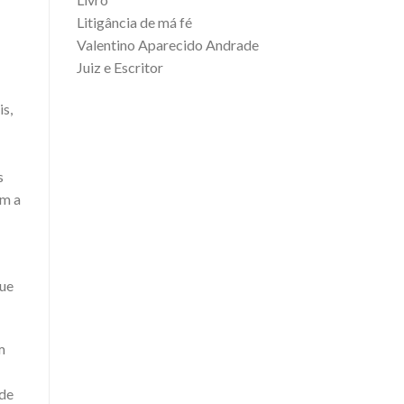
Litigância de má fé
Valentino Aparecido Andrade
Juiz e Escritor
s,
s
am a
que
m
 de