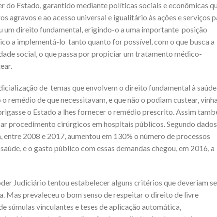
er do Estado, garantido mediante políticas sociais e econômicas q
s agravos e ao acesso universal e igualitário às ações e serviços p
ou um direito fundament
al, erigindo-o a uma importante posição
lico a implementá-lo tanto quanto for possível, com o que busca a
ldade social, o que passa por propiciar um tratamento médico-
ear.
dicialização de temas que envolvem o direito fundamental à saúde
o remédio de que necessitavam, e que não o podiam custear,
vinh
 obrigasse o Estado a lhes fornecer o remédio prescrito. Assim tam
ar procedimento cirúrgicos em hospitais públicos. Segundo dados
ça, entre 2008 e 2017, aumentou em 130% o número de processos
à saúde, e o gasto público com essas demandas chegou, em 2016, a
er Judiciário tento
u estabelecer alguns critérios que deveriam se
a. Mas prevaleceu o bom senso de respeitar o direito de livre
de súmulas vinculantes e teses de aplicação automática,