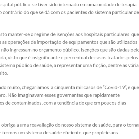
spital público, se tiver sido internado em uma unidade de terapia
o contrário do que se dá com os pacientes do sistema particular de
justo manter-se o
regime de isenções aos hospitais particulares, que
 as operações de importação de equipamentos que são utilizados
ue não ingressam no orçamento público. Isenções que são d
adas pel
, visto que é insignificante o percentual de casos tratados pelos
istema público de saúde, a representar uma ficção, dentre as vária
ito.
o muito, chegaríamos a cinquenta mil casos de “Covid-19”, e que
mero. Não imaginavam esses governantes que rapidamente
ões de contaminados, com a tendência de que em poucos dias
 obriga a uma reavaliação do nosso sistema de saúde, para o torna
: term
os um sistema de saúde eficiente, que propicie aos