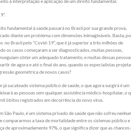
ito à interpretação e aplicação de um direito fundamental.
9”.
to fundamental à saúde passará no Brasil por sua grande prova,
ocado diante um problema com dimensões inimagináveis. Basta, poi
o Brasil pelo “Covid-19”, que é já superior a três milhões de
ndo os
casos começaram a ser diagnosticados, muitas pessoas,
onseguiam obter um adequado tratamento, e muitas dessas pessoa
rtir de agora e até o final do ano, quando os especi
alistas projet
ogressão geométrica de novos casos?
m já sucateado sistema público de saúde, o que agora surgirá é um
deixará
as pessoas sem qualquer assistência médico-hospitalar, o 
il óbitos registrados em decorrência do novo vírus.
m São Paulo, é um sistema privado de saúde que não sofr
eu nenhu
e compararmos a taxa de mortalidade entre os sistemas público e
ça de aproximadamente 97%, o que significa dizer que as chances