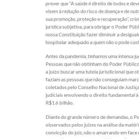
prever que
“A saúde é direito de todo
s e dev
visem à redução do risco de doença e de outro
sua promoção, proteção
e recuperação”
, cri
jurídica subjetiva, para obrigar o Poder Púb
nossa Constituição fazer diminuir a desigua
hospitalar adequado a quem não o pode cust
Antes da pandemia, tínhamos uma intensa ju
Pessoas que não obtinham do Poder Público 
a juízo buscar uma tutela jurisdicional que
faziam as pessoas que não conseguiam marc
coletados pelo Conselho Nacion
al de Justi
judiciais envolvendo o direito fundamental 
R$1.6 bilhão.
Diante do grande número de demandas, o Pod
observados pelos juízes na análise da matéri
convicção do juiz, não o amarrando em face 