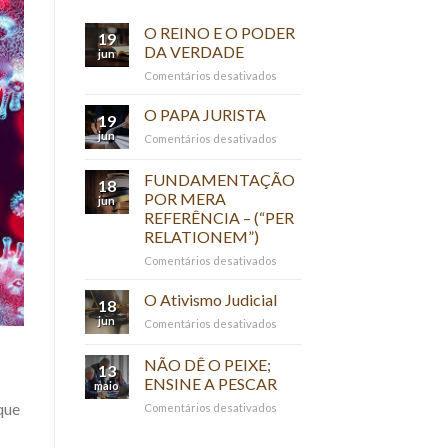
O REINO E O PODER
19
DA VERDADE
jun
em
Comentários desativados
O
REINO
O PAPA JURISTA
19
E
jun
em
Comentários desativados
O
O
PODER
PAPA
FUNDAMENTAÇÃO
DA
18
JURISTA
VERDADE
POR MERA
jun
REFERÊNCIA – (“PER
RELATIONEM”)
em
Comentários desativados
FUNDAMENTAÇÃO
POR
O Ativismo Judicial
18
MERA
jun
em
Comentários desativados
REFERÊNCIA
O
–
Ativismo
NÃO DÊ O PEIXE;
(“PER
13
Judicial
RELATIONEM”)
ENSINE A PESCAR
maio
que
em
Comentários desativados
NÃO
DÊ