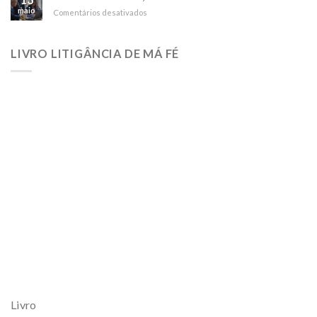
Judicial
RELATIONEM”)
maio
em
Comentários desativados
NÃO
DÊ
O
LIVRO LITIGÂNCIA DE MÁ FÉ
PEIXE;
ENSINE
A
PESCAR
Livro