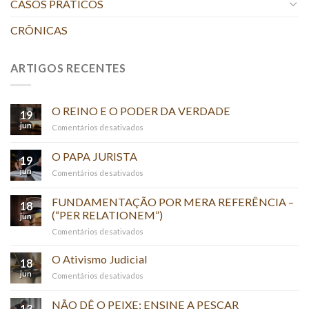
CASOS PRATICOS
CRÔNICAS
ARTIGOS RECENTES
O REINO E O PODER DA VERDADE
19
jun
em
Comentários desativados
O
REINO
O PAPA JURISTA
19
E
jun
em
Comentários desativados
O
O
PODER
PAPA
FUNDAMENTAÇÃO POR MERA REFERÊNCIA –
DA
18
JURISTA
(“PER RELATIONEM”)
VERDADE
jun
em
Comentários desativados
FUNDAMENTAÇÃO
POR
O Ativismo Judicial
18
MERA
jun
em
Comentários desativados
REFERÊNCIA
O
–
Ativismo
NÃO DÊ O PEIXE; ENSINE A PESCAR
(“PER
13