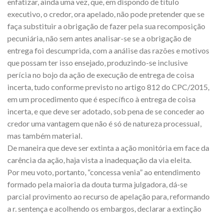
enfatizar, ainda uma vez, que, em dispondo de título
executivo, o credor, ora apelado, não pode pretender que se
faça substituir a obrigação de fazer pela sua recomposição
pecuniária, não sem antes analisar-se se a obrigação de
entrega foi descumprida, com a análise das razões e motivos
que possam ter isso ensejado, produzindo-se inclusive
perícia no bojo da ação de execução de entrega de coisa
incerta, tudo conforme previsto no artigo 812 do CPC/2015,
em um procedimento que é específico à entrega de coisa
incerta, e que deve ser adotado, sob pena de se conceder ao
credor uma vantagem que não é só de natureza processual,
mas também material.
De maneira que deve ser extinta a ação monitória em face da
carência da ação, haja vista a inadequação da via eleita.
Por meu voto, portanto, “concessa venia” ao entendimento
formado pela maioria da douta turma julgadora, dá-se
parcial provimento ao recurso de apelação para, reformando
a r. sentença e acolhendo os embargos, declarar a extinção