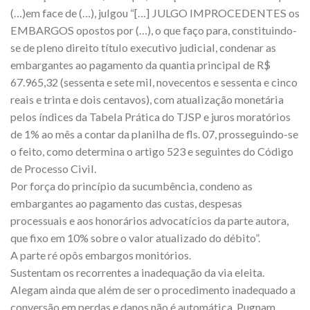
(…)em face de (…), julgou “[…] JULGO IMPROCEDENTES os
EMBARGOS opostos por (…), o que faço para, constituindo-
se de pleno direito título executivo judicial, condenar as
embargantes ao pagamento da quantia principal de R$
67.965,32 (sessenta e sete mil, novecentos e sessenta e cinco
reais e trinta e dois centavos), com atualização monetária
pelos índices da Tabela Prática do TJSP e juros moratórios
de 1% ao mês a contar da planilha de fls. 07, prosseguindo-se
o feito, como determina o artigo 523 e seguintes do Código
de Processo Civil.
Por força do princípio da sucumbência, condeno as
embargantes ao pagamento das custas, despesas
processuais e aos honorários advocatícios da parte autora,
que fixo em 10% sobre o valor atualizado do débito”.
A parte ré opôs embargos monitórios.
Sustentam os recorrentes a inadequação da via eleita.
Alegam ainda que além de ser o procedimento inadequado a
conversão em perdas e danos não é automática. Pugnam,