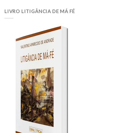
DÊ
O
LIVRO LITIGÂNCIA DE MÁ FÉ
PEIXE;
ENSINE
A
PESCAR