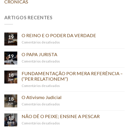
CRÔNICAS
ARTIGOS RECENTES
O REINO E O PODER DA VERDADE
19
jun
em
Comentários desativados
O
REINO
O PAPA JURISTA
19
E
jun
em
Comentários desativados
O
O
PODER
PAPA
FUNDAMENTAÇÃO POR MERA REFERÊNCIA –
DA
18
JURISTA
(“PER RELATIONEM”)
VERDADE
jun
em
Comentários desativados
FUNDAMENTAÇÃO
POR
O Ativismo Judicial
18
MERA
jun
em
Comentários desativados
REFERÊNCIA
O
–
Ativismo
NÃO DÊ O PEIXE; ENSINE A PESCAR
(“PER
13
Judicial
RELATIONEM”)
maio
em
Comentários desativados
NÃO