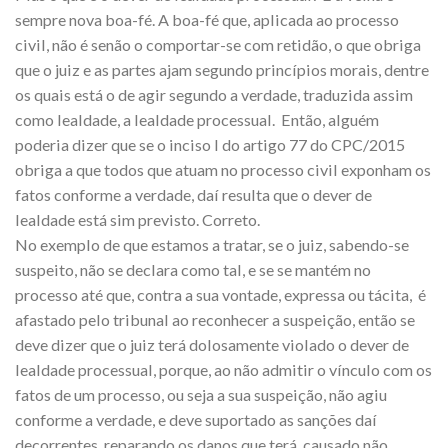
sempre nova boa-fé. A boa-fé que, aplicada ao processo
civil, não é senão o comportar-se com retidão, o que obriga
que o juiz e as partes ajam segundo princípios morais, dentre
os quais está o de agir segundo a verdade, traduzida assim
como lealdade, a lealdade processual. Então, alguém
poderia dizer que se o inciso I do artigo 77 do CPC/2015
obriga a que todos que atuam no processo civil exponham os
fatos conforme a verdade, daí resulta que o dever de
lealdade está sim previsto. Correto.
No exemplo de que estamos a tratar, se o juiz, sabendo-se
suspeito, não se declara como tal, e se se mantém no
processo até que, contra a sua vontade, expressa ou tácita, é
afastado pelo tribunal ao reconhecer a suspeição, então se
deve dizer que o juiz terá dolosamente violado o dever de
lealdade processual, porque, ao não admitir o vínculo com os
fatos de um processo, ou seja a sua suspeição, não agiu
conforme a verdade, e deve suportado as sanções daí
decorrentes, reparando os danos que terá causado não