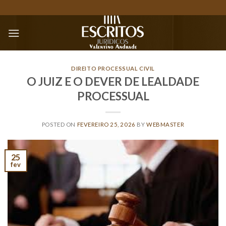
Skip
to
content
DIREITO PROCESSUAL CIVIL
O JUIZ E O DEVER DE LEALDADE
PROCESSUAL
POSTED ON
FEVEREIRO 25, 2026
BY
WEBMASTER
25
fev